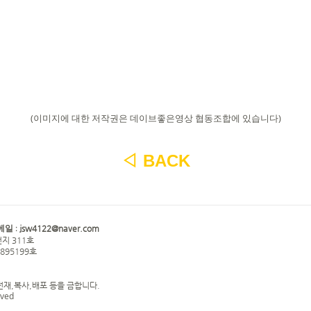
(이미지에 대한 저작권은 데이브좋은영상 협동조합에 있습니다)
◁
BACK
jsw4122@naver.com
메일 :
지 311호
0895199호
전재,복사,배포 등을 금합니다.
rved