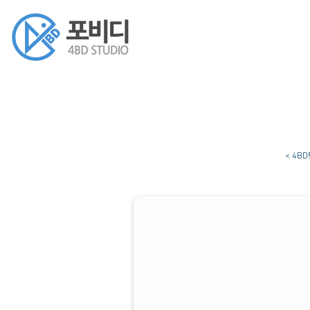
< 4
PAPER TOY - ART TOY
4BD
페
이
퍼
토
이
및
아