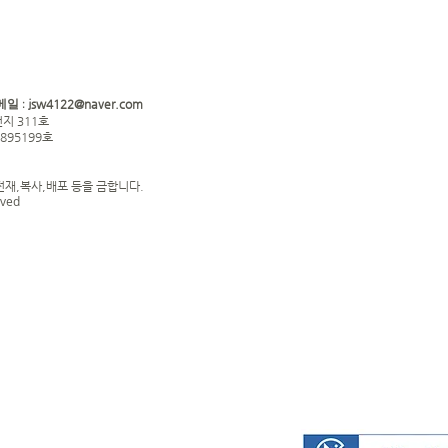
jsw4122@naver.com
메일 :
지 311호
0895199호
전재,복사,배포 등을 금합니다.
rved