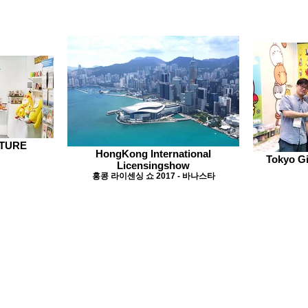
LTURE
HongKong International
Tokyo G
Licensingshow
홍콩 라이센싱 쇼 2017 - 바나스타