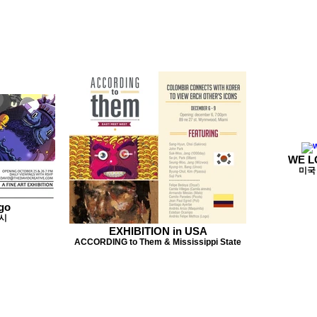
WE LO
미국 
go
시
EXHIBITION in USA
ACCORDING to Them & Mississippi State