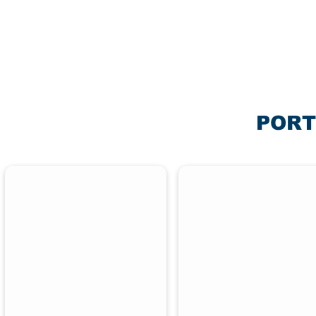
PORT
PAPER TOY - ART TOY
CHARACTER DESIG
페
캐
이
릭
퍼
터
토
디
이
자
작
인
품
들