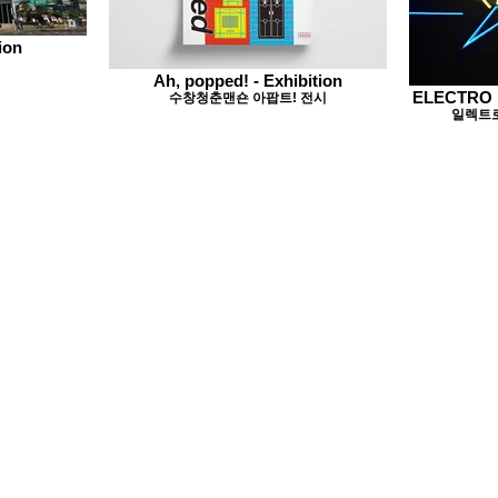
ion
Ah, popped! - Exhibition
ELECTRO M
수창청춘맨숀 아팝트! 전시
일렉트