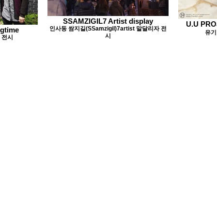
SSAMZIGIL7 Artist display
U.U PR
인사동 쌈지길(SSamzigil)7artist 말달리자 전
gtime
유기
시
 전시