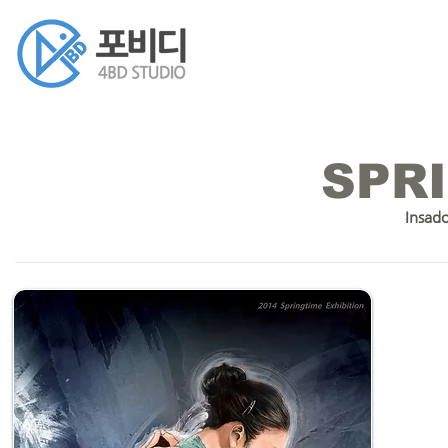
SPR
Insad