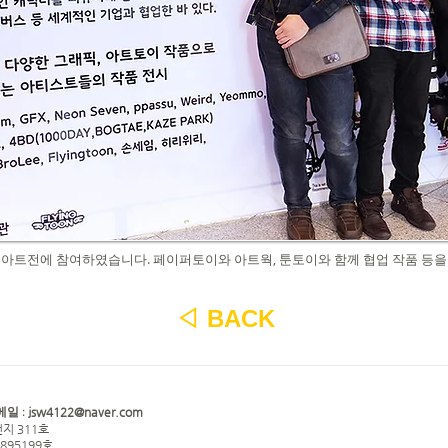
키덜트 아트전에 참여하였습니다. 페이퍼토이와 아트웍, 툰토이와 함께 협업 작품 등
◁
BACK
jsw4122@naver.com
메일 :
지 311호
0895199호