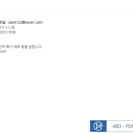
jsw4122@naver.com
메일 :
지 311호
0895199호
전재,복사,배포 등을 금합니다.
rved