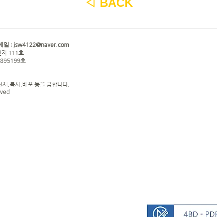
◁
BACK
jsw4122@naver.com
메일 :
지 311호
0895199호
전재,복사,배포 등을 금합니다.
rved