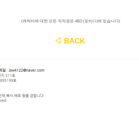
(캐릭터에 대한 모든 저작권은
4BD (포비디)
에 있습니다)
◁
BACK
jsw4122@naver.com
메일 :
지 311호
0895199호
전재,복사,배포 등을 금합니다.
rved