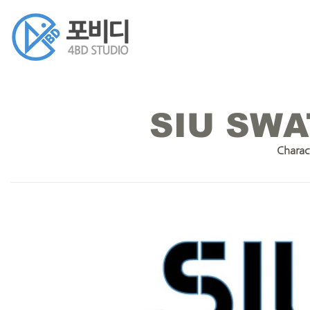
SIU SW
Charac