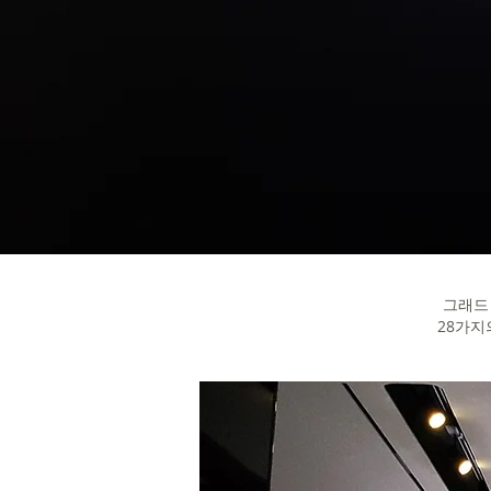
그래드 
28가지