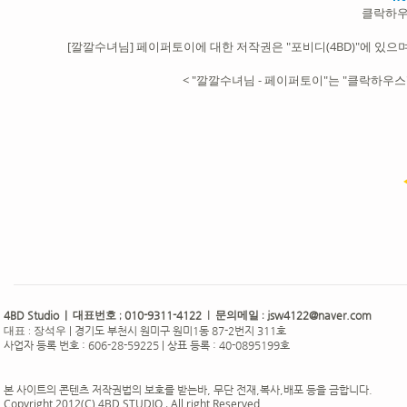
클락하우
[깔깔수녀님] 페이퍼토이에 대한 저작권은 "포비디(4BD)"에 있으며,
< "깔깔수녀님 - 페이퍼토이"는 "클락하우
4BD Studio |
010-9311-4122
jsw4122@naver.com
대표번호 ;
| 문의메일 :
|
경기도 부천시 원미구 원미1동 87-2번지 311호
대표 : 장석우
사업자 등록 번호 : 606-28-59225 | 상표 등록 : 40-0895199호
본 사이트의 콘텐츠 저작권법의 보호를 받는바, 무단 전재,복사,배포 등을 금합니다.
Copyright 2012(C) 4BD STUDIO . All right Reserved