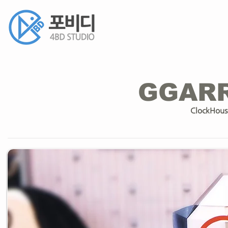
GGARR
ClockHouse