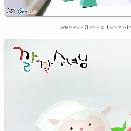
[깔깔수녀님 대형 페이퍼토이]는 "2015 캐