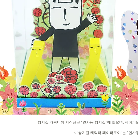
쌈지길 캐릭터의 저작권은 "인사동 쌈지길"에 있으며, 페이퍼토
< "쌈지길 캐릭터 페이퍼토이"는 "인사