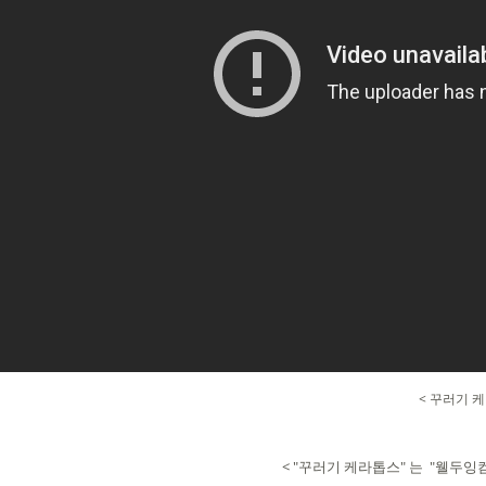
< 꾸러기 
< "꾸러기 케라톱스" 는 "웰두잉