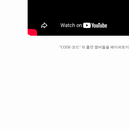
"CODE-코드" 의 출연 맴버들을 페이퍼토