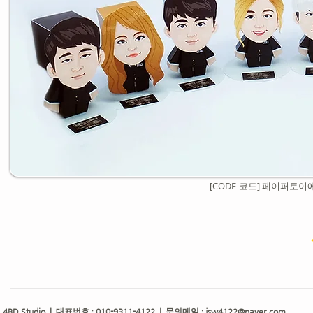
[CODE-코드] 페이퍼토이
4BD Studio |
010-9311-4122
jsw4122@naver.com
대표번호 ;
| 문의메일 :