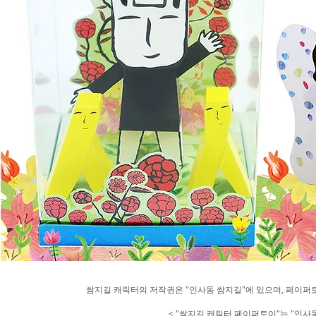
쌈지길 캐릭터의 저작권은 "인사동 쌈지길"에 있으며, 페이퍼토
< "쌈지길 캐릭터 페이퍼토이"는 "인사