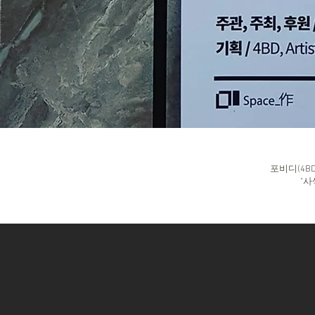
포비디(4B
"사색