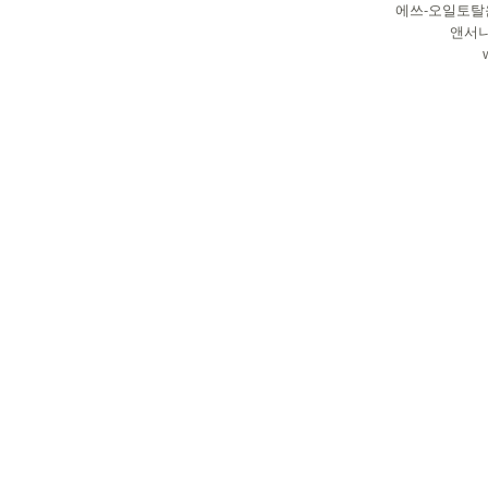
에쓰-오일토탈윤활유
​앤서니