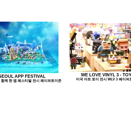
WE LOVE VINYL 3 - TO
SEOUL APP FESTIVAL
미국 아트 토이 전시 WLV 3 페이
함께 한 앱 페스티벌 전시 페이퍼토이존