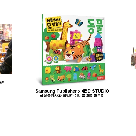
Y
퍼토이
Samsung Publisher x 4BD STUDIO
삼성출판사와 작업한 미니북 페이퍼토이