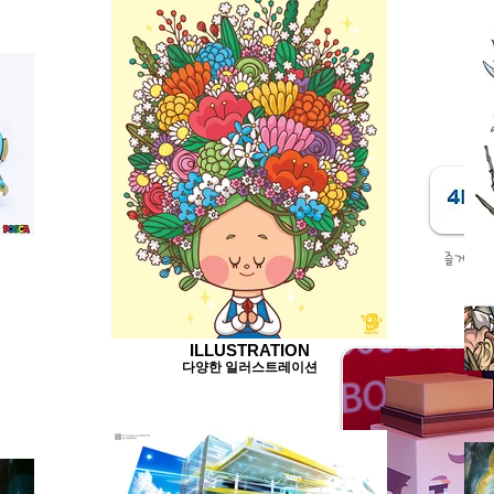
즐거운 페
ILLUSTRATION
다양한 일러스트레이션