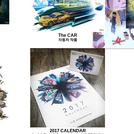
The CAR
자동차 작품
2017 CALENDAR